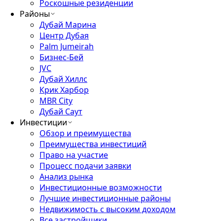
Роскошные резиденции
Районы
Дубай Марина
Центр Дубая
Palm Jumeirah
Бизнес-Бей
JVC
Дубай Хиллс
Крик Харбор
MBR City
Дубай Саут
Инвестиции
Обзор и преимущества
Преимущества инвестиций
Право на участие
Процесс подачи заявки
Анализ рынка
Инвестиционные возможности
Лучшие инвестиционные районы
Недвижимость с высоким доходом
Все застройщики