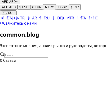
AED
AED
AED
AED
$
USD
€
EUR
₺
TRY
£
GBP
₹
INR
🇷🇺
RU
🇬🇧
EN
🇹🇷
TR
🇦🇪
AR
🇷🇺
RU
🇩🇪
DE
🇫🇷
FR
🇮🇷
FA
🇮🇳
HI
Свяжитесь с нами
common.blog
Экспертные мнения, анализ рынка и руководства, кото
0
Статьи