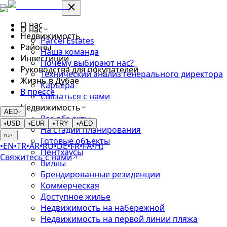
О нас
О нас
Недвижимость
Parcel Estates
Районы
Наша команда
Инвестиции
Почему выбирают нас?
Руководства для покупателей
Технический анализ генерального директора
Жизнь в Дубае
Карьера
В прессе
Связаться с нами
Недвижимость
AED
Все объекты
•
USD
•
EUR
•
TRY
•
AED
На стадии планирования
ru
Готовые объекты
•
EN
•
TR
•
AR
•
RU
•
DE
•
FR
•
FA
•
HI
Пентхаусы
Свяжитесь с нами
Виллы
Брендированные резиденции
Коммерческая
Доступное жилье
Недвижимость на набережной
Недвижимость на первой линии пляжа