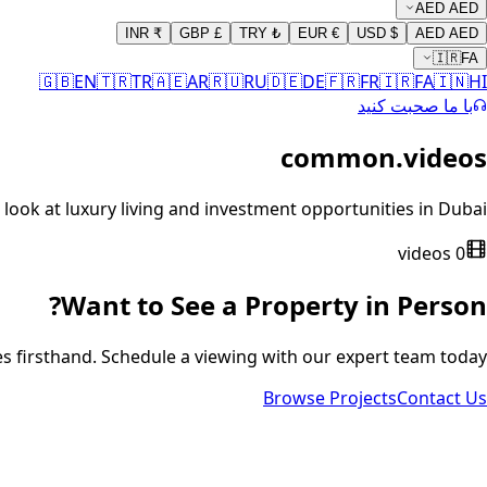
AED
AED
INR
₹
GBP
£
TRY
₺
EUR
€
USD
$
AED
AED
🇮🇷
FA
🇬🇧
EN
🇹🇷
TR
🇦🇪
AR
🇷🇺
RU
🇩🇪
DE
🇫🇷
FR
🇮🇷
FA
🇮🇳
HI
با ما صحبت کنید
common.videos
 look at luxury living and investment opportunities in Dubai.
videos
0
Want to See a Property in Person?
s firsthand. Schedule a viewing with our expert team today.
Browse Projects
Contact Us